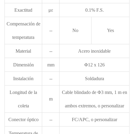
Exactitud
με
0.1% F.S.
Compensación de
--
No
Yes
temperatura
Material
--
Acero inoxidable
Dimensión
mm
Φ12 x 126
Instalación
--
Soldadura
Longitud de la
Cable blindado de Φ3 mm, 1 m en
m
coleta
ambos extremos, o personalizar
Conector óptico
--
FC/APC, o personalizar
Temperatura de