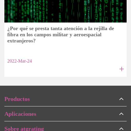
¿Por qué se presta tanta atención a la rejilla de
fibra en los campos militar y aeroespacial
extranjeros?
2022-Mar-24
+
Productos
Aplicaciones
Sobre atgrating