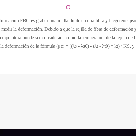
formación FBG es grabar una rejilla doble en una fibra y luego encap
edir la deformación. Debido a que la rejilla de fibra de deformación y 
e temperatura puede ser considerada como la temperatura de la rejilla de
la deformación de la fórmula (μɛ) = ((λs - λs0) - (λt - λt0) * kt) / KS, y