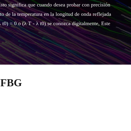
e. Esto significa que cuando desea probar con precisión
o de la temperatura en la longitud de onda reflejada
λ t0) = 0 o (λ T - λ t0) se conozca digitalmente, Este
n FBG