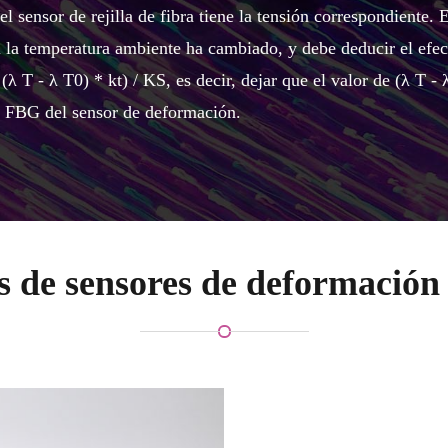
cir, el sensor de rejilla de fibra tiene la tensión correspondient
la temperatura ambiente ha cambiado, y debe deducir el efect
(λ T - λ T0) * kt) / KS, es decir, dejar que el valor de (λ T - 
 FBG del sensor de deformación.
s de sensores de deformació