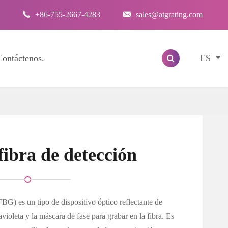

+86-755-2667-4283

sales@atgrating.com
ES
Contáctenos.
 fibra de detección
(FBG) es un tipo de dispositivo óptico reflectante de
avioleta y la máscara de fase para grabar en la fibra. Es