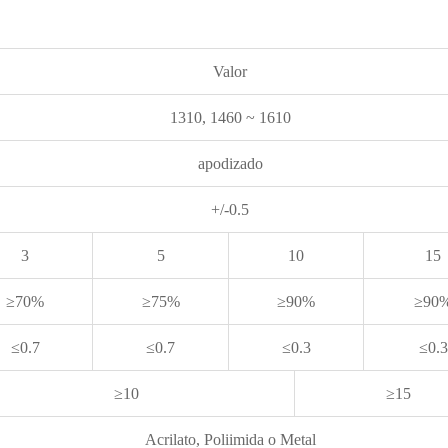
Valor
1310, 1460 ~ 1610
apodizado
+/-0.5
3
5
10
15
≥70%
≥75%
≥90%
≥90
≤0.7
≤0.7
≤0.3
≤0.3
≥10
≥15
Acrilato, Poliimida o Metal