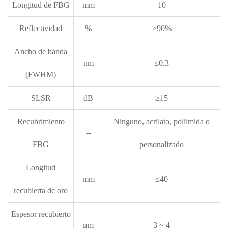
Longitud de FBG
mm
10
Reflectividad
%
≥90%
Ancho de banda
nm
≤0.3
(FWHM)
SLSR
dB
≥15
Recubrimiento
Ninguno, acrilato, poliimida o
--
FBG
personalizado
Longitud
mm
≤40
recubierta de oro
Espesor recubierto
μm
3 ~ 4