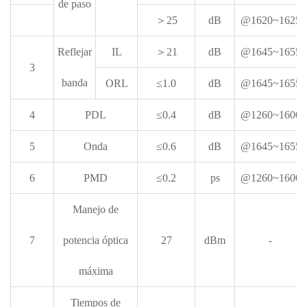
de paso
＞25
dB
@1620~1625
Reflejar
IL
＞21
dB
@1645~1655
3
banda
ORL
≤1.0
dB
@1645~1655
4
PDL
≤0.4
dB
@1260~1600
5
Onda
≤0.6
dB
@1645~1655
6
PMD
≤0.2
ps
@1260~1600
Manejo de
7
potencia óptica
27
dBm
-
máxima
Tiempos de