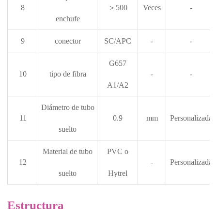
8
＞500
Veces
-
enchufe
9
conector
SC/APC
-
-
G657
10
tipo de fibra
-
-
A1/A2
Diámetro de tubo
11
0.9
mm
Personalizada
suelto
Material de tubo
PVC o
12
-
Personalizada
suelto
Hytrel
Estructura