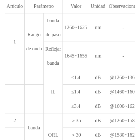
Artículo
Parámetro
Valor
Unidad
Observaciones
banda
1260~1625
nm
-
Rango
de paso
1
de onda
Reflejar
1645~1655
nm
-
banda
≤1.4
dB
@1260~1360
IL
≤1.4
dB
@1460~1600
≤3.4
dB
@1600~1625
2
＞35
dB
@1260~1580
banda
ORL
＞30
dB
@1580~1620